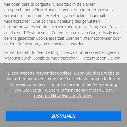
wie oben bereits dargestellt, jederzeit mittels einer
entsprechenden Einstellung des genutzten Internetbrowsers
verhindern und damit der Setzung von Cookies dauerhaft
widersprechen. Eine solche Einstellung des genutzten
Internetbrowsers würde auch verhindern, dass Google ein Cookie
auf Ihrem IT-System setzt. Zudem kann ein von Google Analytics
bereits gesetzter Cookie jederzeit über den Internetbrowser oder
andere Softwareprogramme gelöscht werden.
Ferner besteht für Sie die Möglichkeit, der interessenbezogenen
Werbung durch Google zu widersprechen. Hierzu müssen Sie von
jedem genutzten Internetbrowser aus den Link
www.google.de/settings/ads aufrufen und dort die gewünschten
Diese Website verwendet Cookies. Wenn Sie diese Website
Einstellungen vornehmen.
weiterhin benutzen, ohne die Cookieeinstellungen in Ihrem
Eine solche Auswertung erfolgt insbesondere gemäß Art. 6 Abs. 1
Browser zu ändern, stimmen Sie damit der Verwendung
lit.f DS-GVO auf Basis unseres berechtigten Interesses an der
von Cookies zu.
Weitere Informationen finden Sie in
Einblendung personalisierter Werbung, Marktforschung und/oder
unseren Hinweisen zu Cookies
.
bedarfsgerechten Gestaltung seiner Website.
Weitere Informationen und die geltenden
Datenschutzbestimmungen von Google können unter
ZUSTIMMEN
www.google.de/intl/de/policies/privacy/
abgerufen werden.